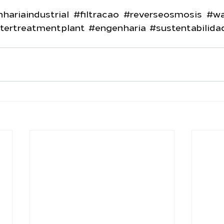
hariaindustrial
#filtracao
#reverseosmosis
#wa
tertreatmentplant
#engenharia
#sustentabilida