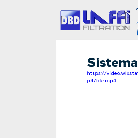
Sistema 
https://video.wixs
p4/file.mp4