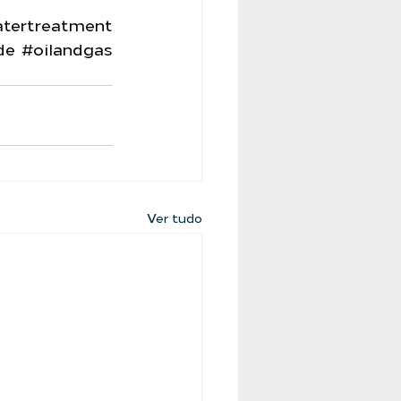
tertreatment
de
#oilandgas
Ver tudo