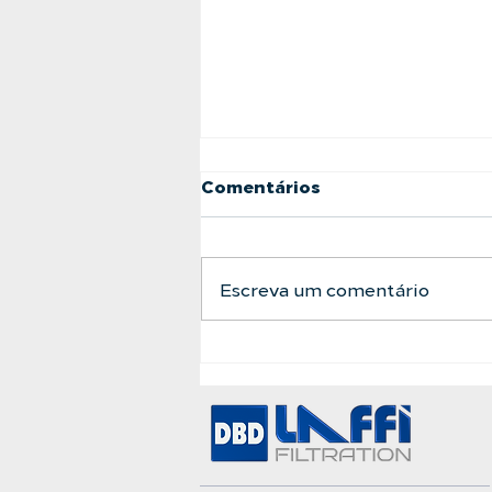
Comentários
Escreva um comentário
A Barreira Definitiva
Entre a Água Bruta e a
Pureza Absoluta