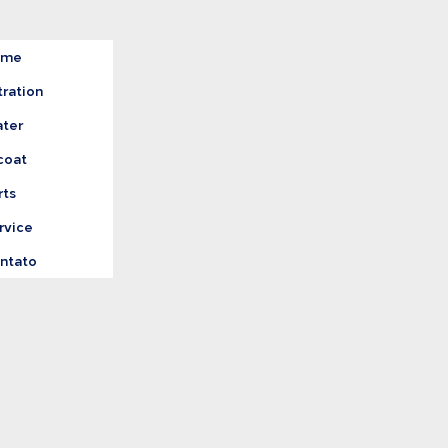
ome
tration
ter
coat
rts
rvice
ntato