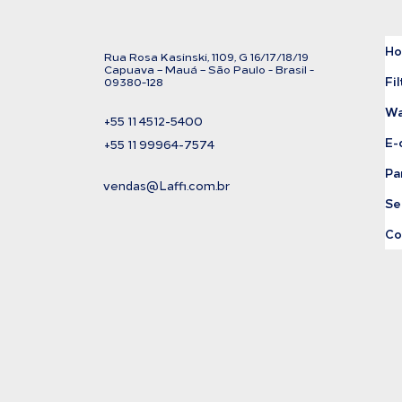
H
Rua Rosa Kasinski, 1109, G
16/17/18/
19
C
apuava – Mauá – São Paulo - Brasil -
Fil
09380-128
Wa
+55 11
4512-5400
E-
+55 11 99964-7574
Pa
vendas@Laffi.com.br
Se
Co