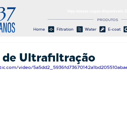
Veja nossas vagas disponíveis. 
PRODUTOS
Home
Filtration
Water
E-coat
de Ultrafiltração
tatic.com/video/5a5dd2_5936fd73670142a1bd205510ab