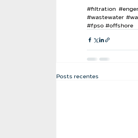
#filtration
#engen
#wastewater
#wa
#fpso
#offshore
Posts recentes