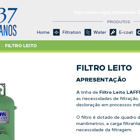
Veja nossas vagas disponíveis. 
PRODUTOS
Home
Filtration
Water
E-coat
FILTRO LEITO
>
FILTRO LEITO
APRESENTAÇÃO
Filtro Leito LAF
A linha de
as necessidades de filtração, 
decloração em processos indu
O filtro é dotado de quadro 
manômetros, a carga filtrant
necessidade da filtragem.