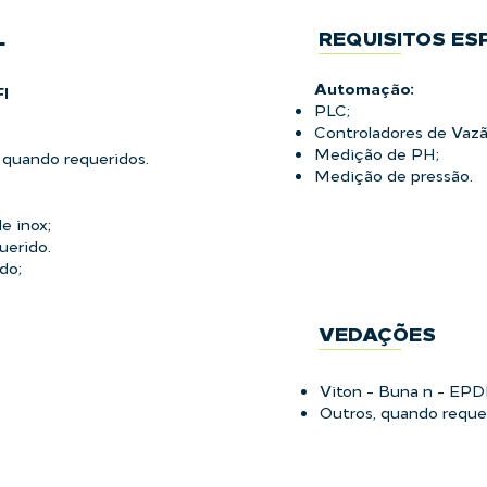
L
REQUISITOS ES
Automação:
I
PLC;
Controladores de Vazã
Medição de PH;
, quando requeridos.
Medição de pressão.
e inox;
uerido.
do;
VEDAÇÕES
Viton - Buna n - EP
Outros, quando reque