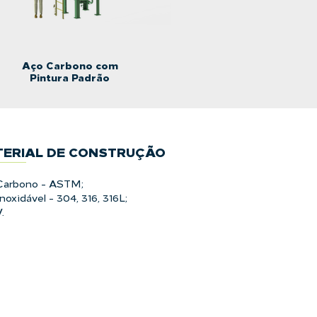
Aço Carbono com
Aço Inox Ac
Pintura Padrão
Jatea
ERIAL DE CONSTRUÇÃO
Carbono - ASTM;
noxidável - 304, 316, 316L;
.