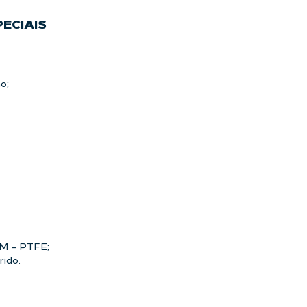
PECIAIS
o;
DM - PTFE;
rido.