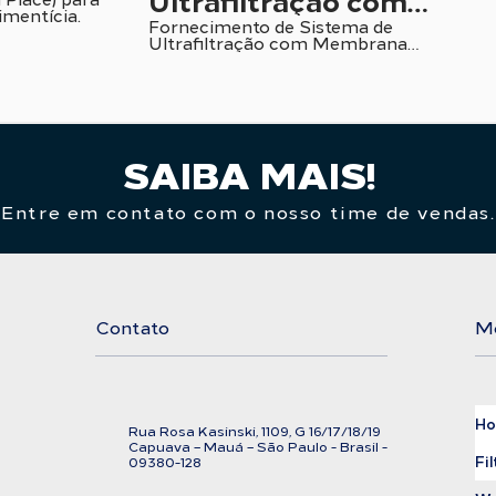
imentícia.
Membrana Cerâmica
Fornecimento de Sistema de
Ultrafiltração com Membrana
Cerâmica para a Indústria
Alimentícia e de Biotecnologia.
SAIBA MAIS!
Entre em contato com o nosso time de vendas.
Contato
M
H
Rua Rosa Kasinski, 1109, G
16/17/18/
19
C
apuava – Mauá – São Paulo - Brasil -
Fil
09380-128