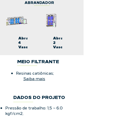
ABRANDADOR
Abrandador
Abrandador
4
2
Vasos
Vasos
MEIO FILTRANTE
Resinas catiônicas;
Saiba mais
DADOS DO PROJETO
Pressão de trabalho: 1,5 ~ 6.0
kgf/cm2;