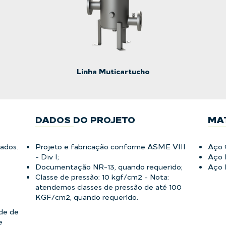
Linha Muticartucho
DADOS DO PROJETO
MA
rados
.
Projeto e fabricação conforme ASME VIII
Aço 
- Div I;
Aço 
Documentação NR-13, quando requerido;
Aço I
Classe de pressão: 10 kgf/cm2 - Nota:
atendemos classes de pressão de até 100
KGF/cm2, quando requerido.
ade de
e