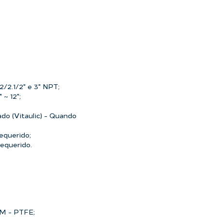
2/2.1/2" e 3" NPT;
 ~ 12";
o (Vitaulic) - Quando
requerido;
equerido.
DM - PTFE;