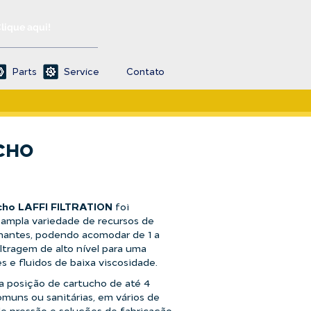
Clique aqui!
Parts
Service
Contato
CHO
ucho LAFFI FILTRATION
foi
 ampla variedade de recursos de
nantes, podendo acomodar de 1 a
ltragem de alto nível para uma
s e fluidos de baixa viscosidade.
a posição de cartucho de até 4
omuns ou sanitárias, em vários de
de pressão e soluções de fabricação