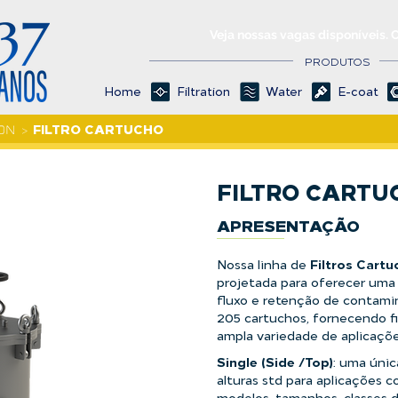
Veja nossas vagas disponíveis. 
PRODUTOS
Home
Filtration
Water
E-coat
FILTRO CARTUCHO
>
FILTRO CARTU
APRESENTAÇÃO
Filtros Cart
Nossa linha de
projetada para oferecer uma
fluxo e retenção de contami
205 cartuchos,
fornecendo fi
ampla variedade de aplicaçõe
Single (Side /Top)
: uma únic
alturas std para aplicações c
modelos, tamanhos, classes 