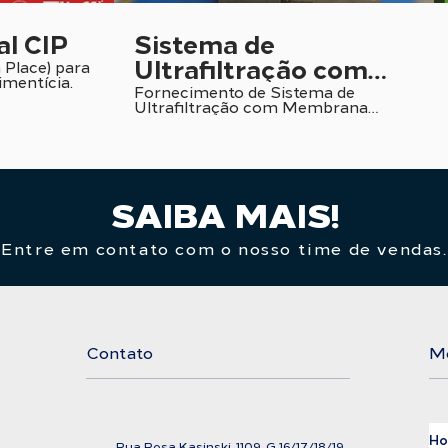
al CIP
Sistema de
Ultrafiltração com
 Place) para
imentícia.
Membrana Cerâmica
Fornecimento de Sistema de
Ultrafiltração com Membrana
Cerâmica para a Indústria
Alimentícia e de Biotecnologia.
SAIBA MAIS!
Entre em contato com o nosso time de vendas.
Contato
M
H
Rua Rosa Kasinski, 1109, G
16/17/18/
19