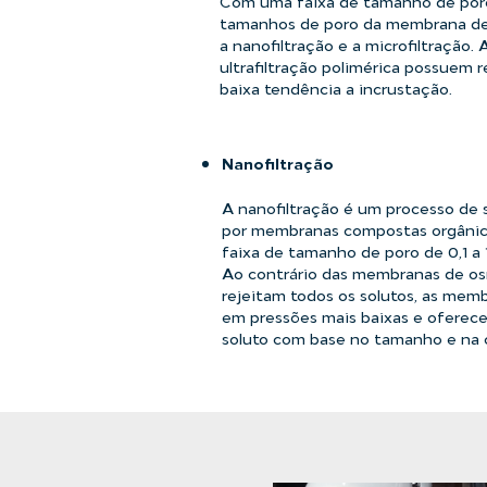
Com uma faixa de tamanho de poro 
tamanhos de poro da membrana de u
a nanofiltração e a microfiltração
ultrafiltração polimérica possuem r
baixa tendência a incrustação.
Nanofiltração
A nanofiltração é um processo de 
por membranas compostas orgânica
faixa de tamanho de poro de 0,1 a 
Ao contrário das membranas de os
rejeitam todos os solutos, as me
em pressões mais baixas e oferecer
soluto com base no tamanho e na 