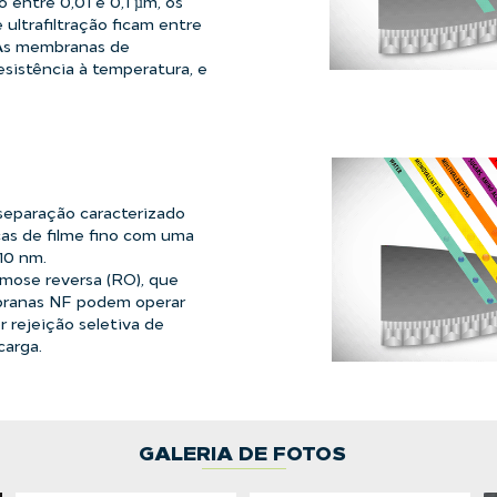
entre 0,01 e 0,1 µm, os
ltrafiltração ficam entre
. As membranas de
esistência à temperatura, e
separação caracterizado
s de filme fino com uma
10 nm.
mose reversa (RO), que
mbranas NF podem operar
 rejeição seletiva de
carga.
GALERIA DE FOTOS