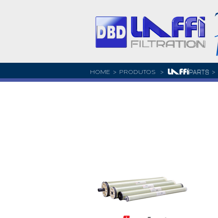
HOME
> PRODUTOS >
>