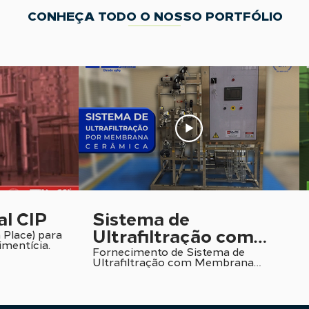
CONHEÇA TODO O NOSSO PORTFÓLIO
al CIP
Sistema de
Ultrafiltração com
 Place) para
imentícia.
Membrana Cerâmica
Fornecimento de Sistema de
Ultrafiltração com Membrana
Cerâmica para a Indústria
Alimentícia e de Biotecnologia.