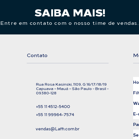
SAIBA MAIS!
Entre em contato com o nosso time de vendas.
Contato
M
H
Rua Rosa Kasinski, 1109, G
16/17/18/
19
C
apuava – Mauá – São Paulo - Brasil -
Fil
09380-128
Wa
+55 11
4512-5400
E-
+55 11 99964-7574
Pa
vendas@Laffi.com.br
Se