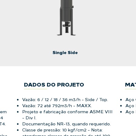
Single Side
DADOS DO PROJETO
MA
Vazão: 6 / 12 / 18 / 36 m3/h - Side / Top.
Aço 
Vazão: 72 até 792m3/h - MAXX.
Aço 
s em
Projeto e fabricação conforme ASME VIII
Aço I
 4
- Div I.
4.​
Documentação NR-13, quando requerido.
Classe de pressão: 10 kgf/cm2 - Nota:
olsa
atendemos classes de pressão de até 100