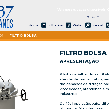
Veja nossas vagas disponíveis. 
PRODUTOS
Home
Filtration
Water
E-coat
FILTRO BOLSA
>
FILTRO BOLSA
APRESENTAÇÃO
Filtro Bolsa LAF
A linha de
atender de forma prática, ve
das demanda de filtração par
viscosidades, atendendo a m
industriais.
De fácil operação, baixo dife
elementos filtrantes, baixo c