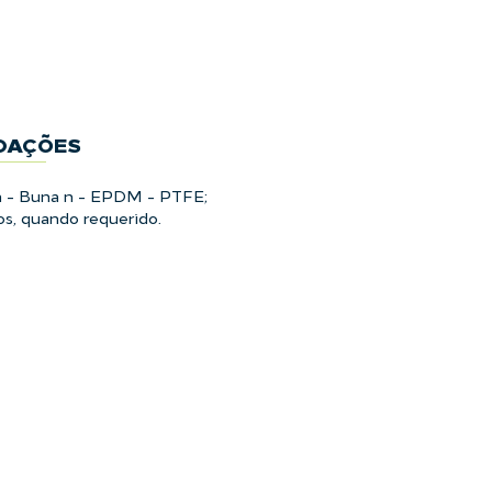
DAÇÕES
n - Buna n - EPDM - PTFE;
s, quando requerido.