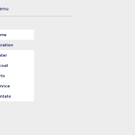
enu
ome
tration
ter
coat
rts
rvice
ntato