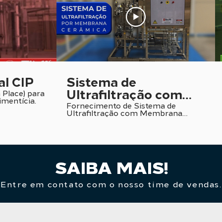
al CIP
Sistema de
Ultrafiltração com
 Place) para
imentícia.
Membrana Cerâmica
Fornecimento de Sistema de
Ultrafiltração com Membrana
Cerâmica para a Indústria
Alimentícia e de Biotecnologia.
SAIBA MAIS!
Entre em contato com o nosso time de vendas.