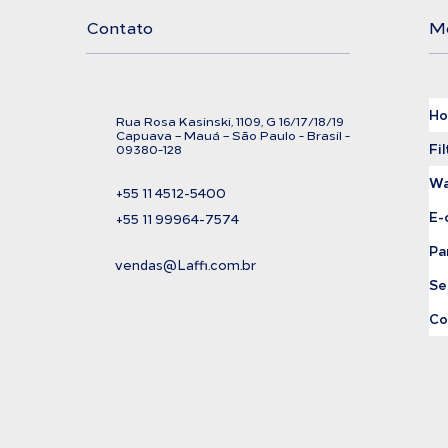
Contato
M
H
Rua Rosa Kasinski, 1109, G
16/17/18/
19
C
apuava – Mauá – São Paulo - Brasil -
Fil
09380-128
Wa
+55 11
4512-5400
E-
+55 11 99964-7574
Pa
vendas@Laffi.com.br
Se
Co