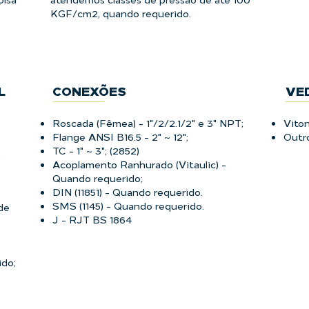
KGF/cm2, quando requerido.
L
CONEXÕES
VE
Roscada (Fêmea) - 1"/2/2.1/2" e 3" NPT;
Vito
Flange ANSI B16.5 - 2" ~ 12";
Outro
TC - 1" ~ 3"; (2852)
,
Acoplamento Ranhurado (Vitaulic) -
Quando requerido;
DIN (11851) - Quando requerido.
SMS (1145) - Quando requerido.
de
J - RJT BS 1864
ido;