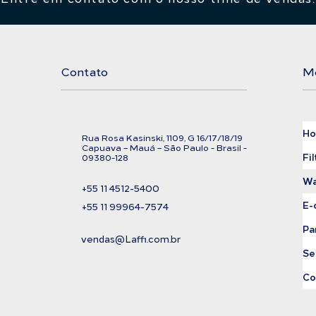
Contato
M
H
Rua Rosa Kasinski, 1109, G
16/17/18/
19
C
apuava – Mauá – São Paulo - Brasil -
Fil
09380-128
Wa
+55 11
4512-5400
E-
+55 11 99964-7574
Pa
vendas@Laffi.com.br
Se
Co