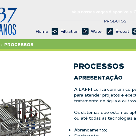
Veja nossas vagas disponíveis. 
PRODUTOS
Home
Filtration
Water
E-coat
PROCESSOS
>
PROCESSOS
APRESENTAÇÃO
A LAFFI conta com um corpo
para atender projetos e exe
tratamento de água e outros 
Os sistemas que estamos apt
ou até todas as tecnologias a
Abrandamento;
Decloração;