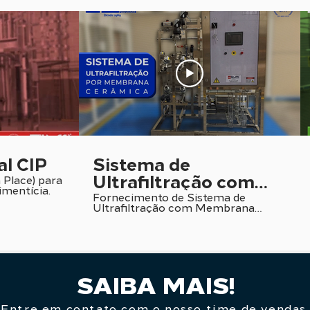
al CIP
Sistema de
Ultrafiltração com
 Place) para
imentícia.
Membrana Cerâmica
Fornecimento de Sistema de
Ultrafiltração com Membrana
Cerâmica para a Indústria
Alimentícia e de Biotecnologia.
SAIBA MAIS!
Entre em contato com o nosso time de vendas.