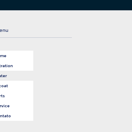
enu
ome
tration
ter
coat
rts
rvice
ntato