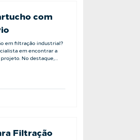
Cartucho com
vio
 em filtração industrial?
 projeto. No destaque,
rojetado e
ormas ASME VIII e NR-13,
04 e acabamento jateado.
s de 6” permitem um alto
ração de água.
 de trabalhar com uma
a no mercado. Realize um
ara Filtração