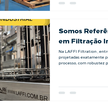
que se adapta aos layouts
desperdice
Somos Referên
em Filtração I
Na LAFFI Filtration , en
projetadas exatamente pa
processo, com robustez p
críticas e acabamento im
não é uma opção e a prote
a indústria sabe quem ch
segurança de quem realme
desafio para a LAFFI Filtr
https://laffi.com.br/fal
#referenciademercado #f