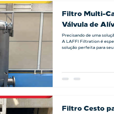
#engenhariaindustrial
Filtro Multi-
Válvula de Alí
Precisando de uma solução
A LAFFI Filtration é especialista em encontrar a
solução perfeita para seu
temos um Filtro Multi-Cartucho p
fabricado conforme as n
construído em Aço Inox 3
Suas conexões flangeada
nível de vazão para a filt
Experimente a segurança
empresa que é referênci
orçament
Filtro Cesto p