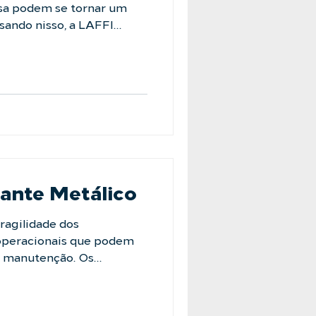
lsa podem se tornar um
sando nisso, a LAFFI
ração em um único vaso, ele
cionais mais longas e
 tempo de parada. Não
mite seu crescimento. Fale
https://laffi.com.br/fale-
industrial #fi
rante Metálico
ragilidade dos
operacionais que podem
e manutenção. Os
 Filtration
desafio. Construídos
ável, eles garantem