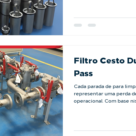
eficiência na retenção de
simplicidade operacional 
operação reduz o tempo d
confiabilidade que seu pro
Fale com nossos espe
Filtro Cesto 
Pass
Cada parada de para limp
representar uma perda d
operacional. Com base nis
da LAFFI Filtration foi projetado para eliminar esse
problema. Graças ao seu 
fluxo pode ser direcionad
permitindo sua manutenç