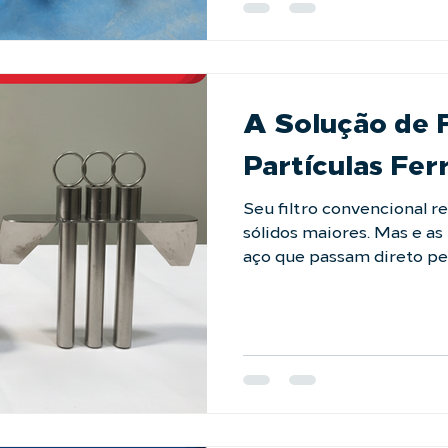
processo. Fale com nosso
a solução ideal para sua l
https://laffi.com.br/fal
#filtracaoin
A Solução de F
Partículas Fer
Seu filtro convencional r
sólidos maiores. Mas e as 
aço que passam direto pe
comuns? Essas partícula
líquida, que causam o de
em bombas, válvulas e bic
esses casos, a LAFFI Filtration desenvolveu
Magnético . Com uma arm
intensidade, ele cria um
magnético que captura e 