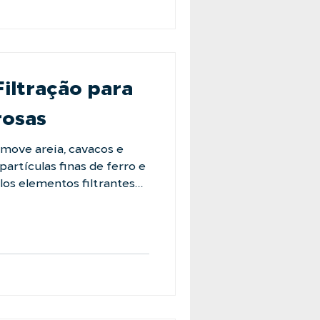
s especialista e descubra
inha de produção:
e-conosco #LAFFI
iltração para
rosas
emove areia, cavacos e
partículas finas de ferro e
los elementos filtrantes
s agem como uma lixa
sgaste abrasivo contínuo
os de alta pressão. Para
 o Filtro
adilha magnética de alta
 poderoso campo
retém essas partícul