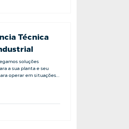
 mais desafiadores. Não
cia Técnica
ndustrial
tregamos soluções
ra a sua planta e seu
ara operar em situações
pecável. Quando a falha
ção do ativo é essencial,
amar. Conte com a
nte resolve. Traga seu
ation:
e-conosco #LAFFI
iltracao #confianca