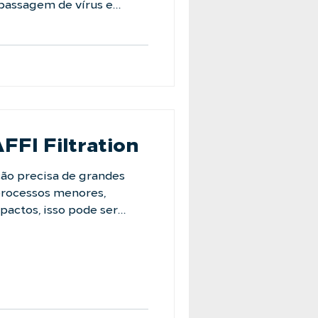
 passagem de vírus e
inal. Para resolver esse
lveu o
o. Criado especialmente
tém vírus, bactérias e
despercebidos em outros
 especialistas e garanta
 estabilidade para o seu
AFFI Filtration
ão precisa de grandes
 processos menores,
pactos, isso pode ser
ojeto. Pensando nisso, a
andas. Os Filtros Bolsas
m a mesma tecnologia de
icragens dos filtros
 em um design compacto