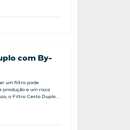
 sólidos com robustez e
Sua facilidade de
e parada e garante a
cesso exige, dia após dia.
Duplo com By-
ar um filtro pode
e produção e um risco
so, o Filtro Cesto Duplo
sistema de by-pass, o
o para apenas um filtro,
ão sem interrupção do