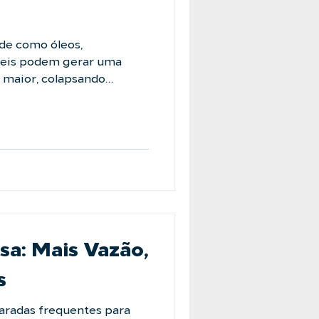
ade como óleos,
íveis podem gerar uma
o maior, colapsando
s. Os Filtros Cesto da
nstrução metálica e alta
ortam as condições mais
os, garantindo a retenção
ando filtros metálicos
ondições mais extremas de
lsa: Mais Vazão,
s
paradas frequentes para