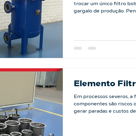
trocar um único filtro bo
gargalo de produção. Pen
Filtration desenvolveu o Filtro Multibolsa . Ao
multiplicar a área de filt
garante campanhas opera
uma redução drástica no
deixe que sua filtração li
com nossos especialistas: 
conosco #LAFFI #filtracao
Elemento Filt
Em processos severos, a f
componentes são riscos 
gerar paradas e custos d
Elementos Filtrantes Metálicos da LAFFI
são a resposta para esse 
totalmente em aço inoxid