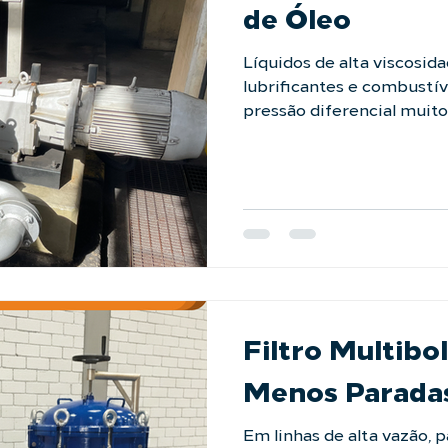
de Óleo
Líquidos de alta viscosid
lubrificantes e combust
pressão diferencial muit
elementos filtrantes frágei
LAFFI Filtration possuem a robustez necessária
para esse desafio. Sua co
resistência mecânica sup
severas de fluidos viscos
de contaminantes. Procur
capazes de resistir às c
visco
Filtro Multibo
Menos Parada
Em linhas de alta vazão, 