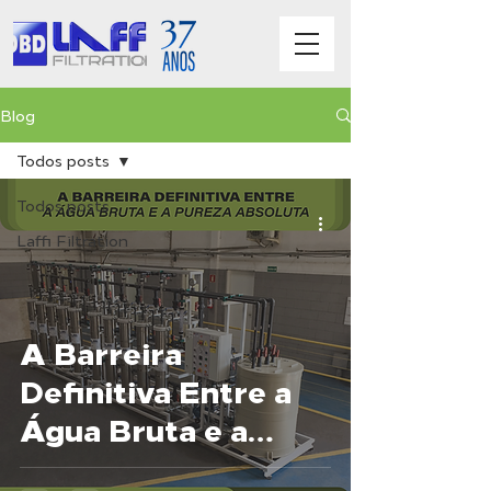
Blog
Todos posts
Todos posts
Laffi Filtration
A Barreira
Definitiva Entre a
Água Bruta e a
Pureza Absoluta