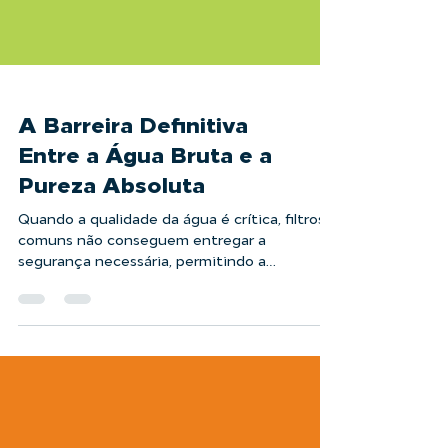
A Barreira Definitiva
Entre a Água Bruta e a
Pureza Absoluta
Quando a qualidade da água é crítica, filtros
comuns não conseguem entregar a
segurança necessária, permitindo a
passagem de vírus e bactérias para o produto
final. Para resolver esse problema, a LAFFI
Filtration desenvolveu o Sistema de
Ultrafiltração. Criado especialmente para
cada processo, ele retém vírus, bactérias e
coloides que passariam despercebidos em