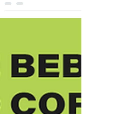
Nem toda linha de produção precisa de
grandes vasos de filtragem. Para processos
menores, laboratórios ou skids compactos,
isso pode ser considerado um erro de projeto.
Pensando nisso, a LAFFI Filtration
desenvolveu uma solução específica para
essas demandas. Os Filtros Bolsas tamanho
T3 e T4 oferecem a mesma tecnologia de
filtração e variedade de micragens dos filtros
industriais padrão, mas em um design
compacto que se adapta aos layouts mais
desafiadores. Não desperdice