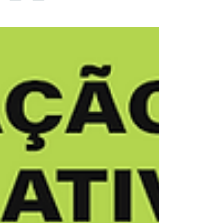
Para a indústria de alimentos e bebidas, a
pergunta não é mais se “ é preciso inovar” , e
sim “ com que velocidade” . Muitas
operações ainda convivem com perdas de
processo, paradas para limpeza e custos
crescentes com efluentes. O que antes era
visto como “custo do negócio”, hoje é a
principal característica que separa as
empresas que reagem ao futuro daquelas
que o constroem. A boa notícia é que a
tecnologia para isso já existe e, como os
dados comprovam, sua adoção deixou