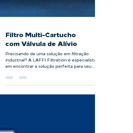
Filtro Multi-Cartucho
com Válvula de Alívio
Precisando de uma solução em filtração
industrial? A LAFFI Filtration é especialista
em encontrar a solução perfeita para seu
projeto. No destaque, temos um Filtro Multi-
Cartucho projetado e fabricado conforme as
normas ASME VIII e NR-13, construído em
Aço Inox 304 e acabamento jateado. Suas
conexões flangeadas de 6” permitem um alto
nível de vazão para a filtração de água.
Experimente a segurança de trabalhar com
uma empresa que é referência no mercado.