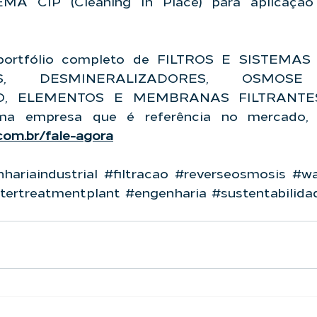
A CIP (Cleaning In Place) para aplicação n
ortfólio completo de FILTROS E SISTEMAS 
S, DESMINERALIZADORES, OSMOSE 
O, ELEMENTOS E MEMBRANAS FILTRANTES
.com.br/fale-agora
hariaindustrial
#filtracao
#reverseosmosis
#wa
tertreatmentplant
#engenharia
#sustentabilida