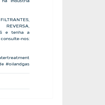
a indústria 
FILTRANTES, 
REVERSA, 
 e tenha a 
segurança de uma empresa que é referência no mercado, consulte-nos: 
tertreatment
de
#oilandgas