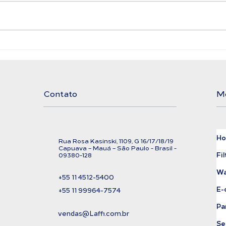
Filtro Bolsa LAFFI
Ali
Filtration
Exi
Cor
Contato
M
H
Rua Rosa Kasinski, 1109, G
16/17/18/
19
C
apuava – Mauá – São Paulo - Brasil -
Fil
09380-128
Wa
+55 11
4512-5400
E-
+55 11 99964-7574
Pa
vendas@Laffi.com.br
Se