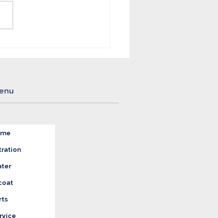
mentos e Bebidas
gem o Tratamento
reto da Água
enu
ome
tration
ter
coat
rts
rvice