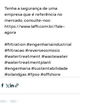
Tenha a segurança de uma 
empresa que é referência no 
mercado, consulte-nos: 
https://www.laffi.com.br/fale-
agora
#filtration
#engenhariaindustrial
#filtracao
#reverseosmosis
#watertreatment
#wastewater
#watertreatmentplant
#engenharia
#sustentabilidade
#oilandgas
#fpso
#offshore