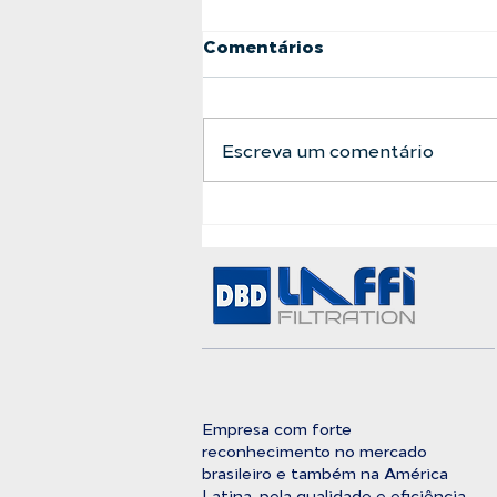
Comentários
Escreva um comentário
A Barreira Definitiva
Entre a Água Bruta e a
Pureza Absoluta
Empresa com forte
reconhecimento no mercado
brasileiro e também na América
Latina, pela qualidade e eficiência