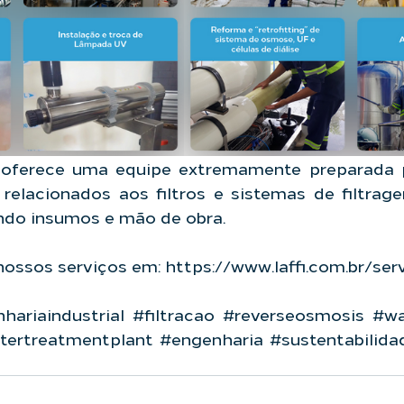
 oferece uma equipe extremamente preparada p
 
relacionados aos filtros e sistemas de filtrag
ndo insumos e mão de obra.
nossos serviços em: https://www.laffi.com.br/serv
hariaindustrial
#filtracao
#reverseosmosis
#wa
tertreatmentplant
#engenharia
#sustentabilida