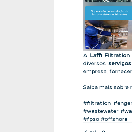
A 
Laffi Filtration
diversos 
serviços
empresa, fornece
Saiba mais sobre 
#filtration
#engen
#wastewater
#wa
#fpso
#offshore