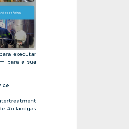
ara executar 
em para a sua 
ice 
tertreatment
de
#oilandgas