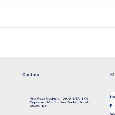
Filtro Bolsa LAFFI
Ali
Filtration
Exi
Cor
Contato
M
H
Rua Rosa Kasinski, 1109, G
16/17/18/
19
C
apuava – Mauá – São Paulo - Brasil -
Fil
09380-128
Wa