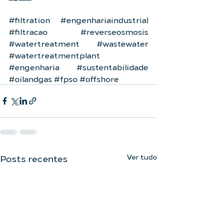
#filtration
#engenhariaindustrial
#filtracao
#reverseosmosis
#watertreatment
#wastewater
#watertreatmentplant
#engenharia
#sustentabilidade
#oilandgas
#fpso
#offshore
Ver tudo
Posts recentes