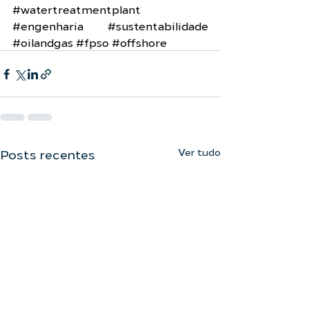
#watertreatmentplant
#engenharia
#sustentabilidade
#oilandgas
#fpso
#offshore
Ver tudo
Posts recentes