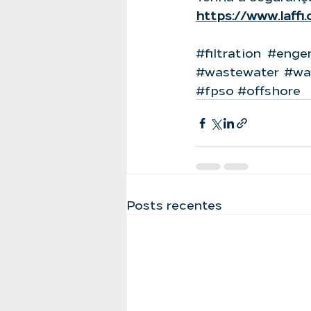
https://www.laffi
#filtration
#engen
#wastewater
#wa
#fpso
#offshore
Posts recentes