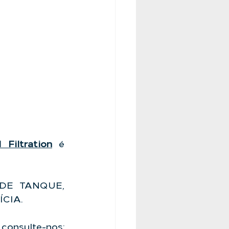
 Filtration
 é 
DE TANQUE, 
ÍCIA.
Tenha a segurança de uma empresa que é referência no mercado, consulte-nos: 