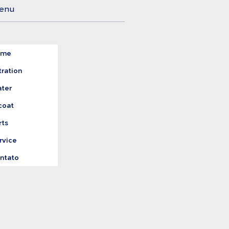
enu
ome
tration
ter
coat
rts
rvice
ntato