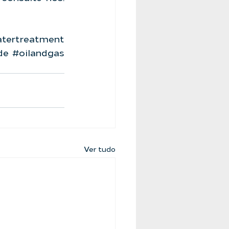
tertreatment
de
#oilandgas
Ver tudo