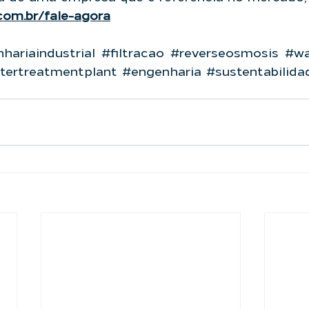
.com.br/fale-agora
hariaindustrial
#filtracao
#reverseosmosis
#wa
tertreatmentplant
#engenharia
#sustentabilida