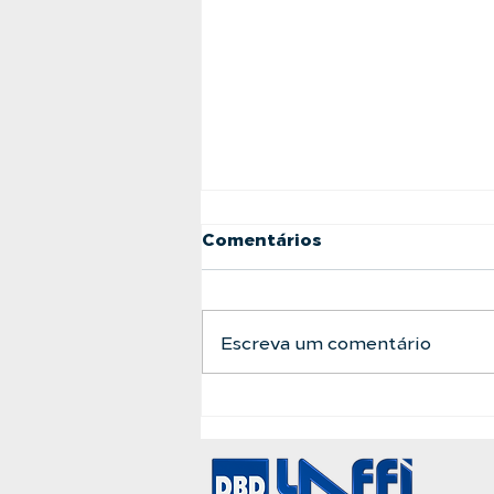
Comentários
Escreva um comentário
A Barreira Definitiva
Entre a Água Bruta e a
Pureza Absoluta