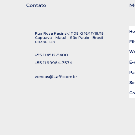
Contato
M
H
Rua Rosa Kasinski, 1109, G
16/17/18/
19
C
apuava – Mauá – São Paulo - Brasil -
Fil
09380-128
Wa
+55 11
4512-5400
E-
+55 11 99964-7574
Pa
vendas@Laffi.com.br
Se
Co