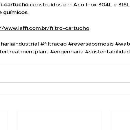
ti-cartucho
 construídos em Aço Inox 304L e 316L
e químicos.
//www.laffi.com.br/filtro-cartucho
ariaindustrial
#filtracao
#reverseosmosis
#wat
tertreatmentplant
#engenharia
#sustentabilida