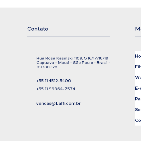
Filtration
Exi
Cor
Contato
M
H
Rua Rosa Kasinski, 1109, G
16/17/18/
19
C
apuava – Mauá – São Paulo - Brasil -
Fil
09380-128
Wa
+55 11
4512-5400
E-
+55 11 99964-7574
Pa
vendas@Laffi.com.br
Se
Co