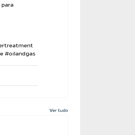
 para 
ertreatment
de
#oilandgas
Ver tudo