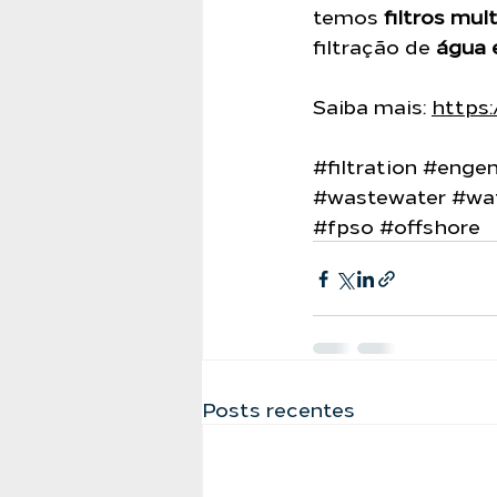
temos 
filtros mul
filtração de 
água 
Saiba mais: 
https:
#filtration
#engenh
#wastewater
#wa
#fpso
#offshore
Posts recentes