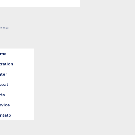
gem o Tratamento
reto da Água
enu
ome
tration
ter
coat
rts
rvice
ntato