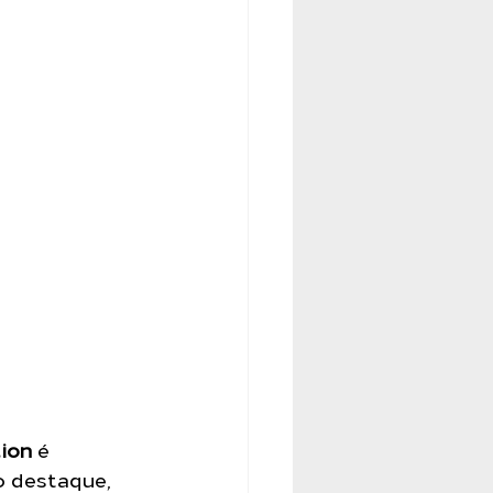
tion
 é 
o destaque, 