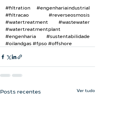
#filtration
#engenhariaindustrial
#filtracao
#reverseosmosis
#watertreatment
#wastewater
#watertreatmentplant
#engenharia
#sustentabilidade
#oilandgas
#fpso
#offshore
Ver tudo
Posts recentes