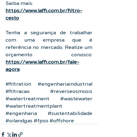
Saiba mais:
https://www.laffi.com.br/filtro-
cesto
Tenha a segurança de trabalhar 
com uma empresa que é 
referência no mercado. Realize um 
orçamento conosco: 
https://www.laffi.com.br/fale-
agora
#filtration
#engenhariaindustrial
#filtracao
#reverseosmosis
#watertreatment
#wastewater
#watertreatmentplant
#engenharia
#sustentabilidade
#oilandgas
#fpso
#offshore