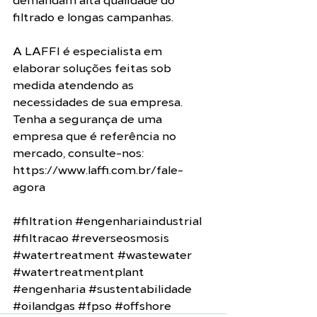
filtrado e longas campanhas.
A LAFFI é especialista em 
elaborar soluções feitas sob 
medida atendendo as 
necessidades de sua empresa. 
Tenha a segurança de uma 
empresa que é referência no 
mercado, consulte-nos: 
https://www.laffi.com.br/fale-
agora
#filtration
#engenhariaindustrial
#filtracao
#reverseosmosis
#watertreatment
#wastewater
#watertreatmentplant
#engenharia
#sustentabilidade
#oilandgas
#fpso
#offshore