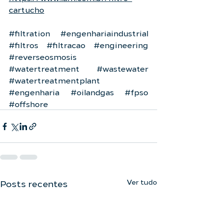
cartucho
#filtration
#engenhariaindustrial
#filtros
#filtracao
#engineering
#reverseosmosis
#watertreatment
#wastewater
#watertreatmentplant
#engenharia
#oilandgas
#fpso
#offshore
Ver tudo
Posts recentes