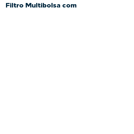
Filtro Multibolsa com
Abertura Rápida
Conheça nossa linha de FILTROS
MULTIBOLSA com ABERTURA RÁPIDA,
maior RAPIDEZ e SEGURANÇA na
operação. Projeto e fabricação ASME VIII
Div....