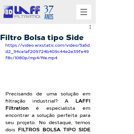
Filtro Bolsa tipo Side
https://video.wixstatic.com/video/5a5d
d2_94ce1af209724b409c44e2e39fe49
f8c/1080p/mp4/file.mp4
Precisando de uma solução em 
filtração industrial? A 
LAFFI 
Filtration
 é especialista em 
encontrar a solução perfeita para 
seu projeto. No destaque, temos 
dois 
FILTROS BOLSA TIPO SIDE