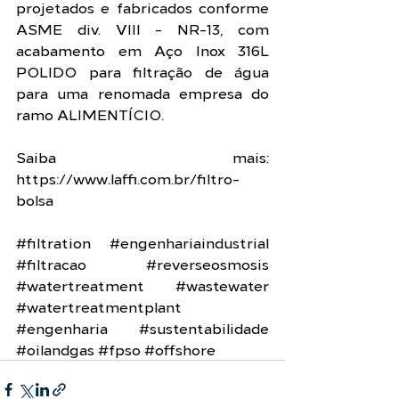
projetados e fabricados conforme 
ASME div. VIII - NR-13, com 
acabamento em Aço Inox 316L 
POLIDO para filtração de água 
para uma renomada empresa do 
ramo ALIMENTÍCIO. 
Saiba mais: 
https://www.laffi.com.br/filtro-
bolsa
#filtration
#engenhariaindustrial
#filtracao
#reverseosmosis
#watertreatment
#wastewater
#watertreatmentplant
#engenharia
#sustentabilidade
#oilandgas
#fpso
#offshore