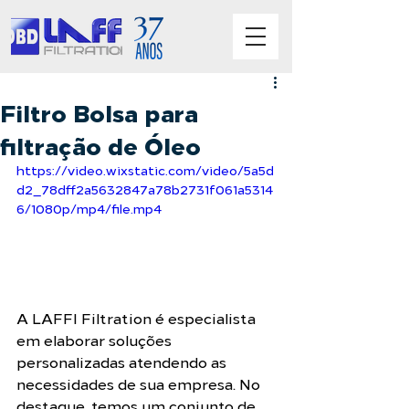
Filtro Bolsa para
filtração de Óleo
https://video.wixstatic.com/video/5a5d
d2_78dff2a5632847a78b2731f061a5314
6/1080p/mp4/file.mp4
A LAFFI Filtration é especialista 
em elaborar soluções 
personalizadas atendendo as 
necessidades de sua empresa. No 
destaque, temos um conjunto de 