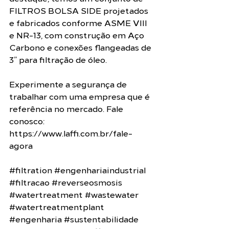
FILTROS BOLSA SIDE projetados 
e fabricados conforme ASME VIII 
e NR-13, com construção em Aço 
Carbono e conexões flangeadas de 
3” para filtração de óleo. 
Experimente a segurança de 
trabalhar com uma empresa que é 
referência no mercado. Fale 
conosco: 
https://www.laffi.com.br/fale-
agora
#filtration
#engenhariaindustrial
#filtracao
#reverseosmosis
#watertreatment
#wastewater
#watertreatmentplant
#engenharia
#sustentabilidade