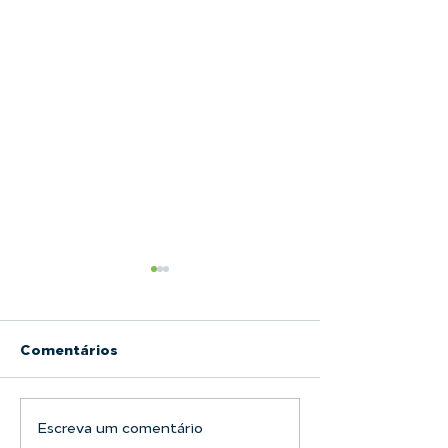
Comentários
Escreva um comentário
Filtro Bolsa LAFFI
Alimentos e B