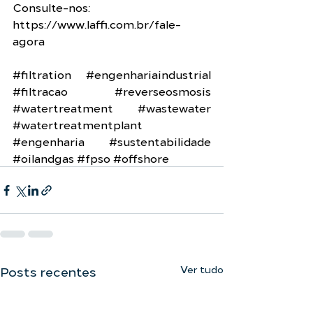
Consulte-nos: 
https://www.laffi.com.br/fale-
agora
#filtration
#engenhariaindustrial
#filtracao
#reverseosmosis
#watertreatment
#wastewater
#watertreatmentplant
#engenharia
#sustentabilidade
#oilandgas
#fpso
#offshore
Ver tudo
Posts recentes