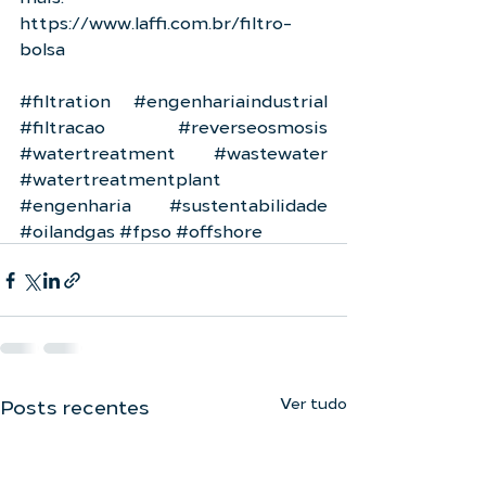
https://www.laffi.com.br/filtro-
bolsa
#filtration
#engenhariaindustrial
#filtracao
#reverseosmosis
#watertreatment
#wastewater
#watertreatmentplant
#engenharia
#sustentabilidade
#oilandgas
#fpso
#offshore
Ver tudo
Posts recentes