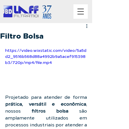
Filtro Bolsa
https://video.wixstatic.com/video/5a5d
d2_9516b568d88a4992b9a5acef915398
b3/720p/mp4/file.mp4
Projetado para atender de forma 
prática, versátil e econômica
, 
nossos 
filtros bolsa
 são 
amplamente utilizados em 
processos industriais por atender a 