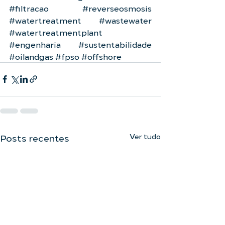
#filtracao
#reverseosmosis
#watertreatment
#wastewater
#watertreatmentplant
#engenharia
#sustentabilidade
#oilandgas
#fpso
#offshore
Ver tudo
Posts recentes