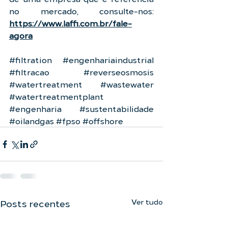
no mercado, consulte-nos: 
https://www.laffi.com.br/fale-
agora
#filtration
#engenhariaindustrial
#filtracao
#reverseosmosis
#watertreatment
#wastewater
#watertreatmentplant
#engenharia
#sustentabilidade
#oilandgas
#fpso
#offshore
Ver tudo
Posts recentes