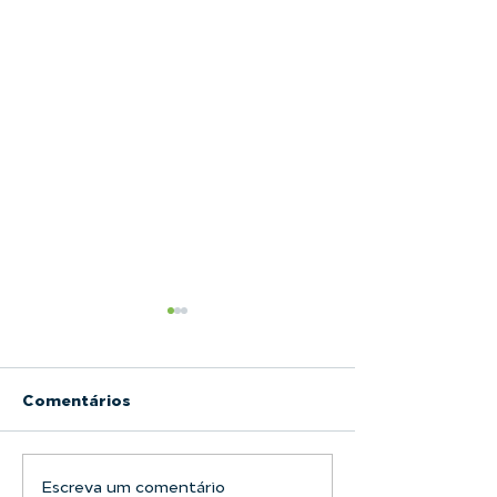
Comentários
Escreva um comentário
Filtro Bolsa LAFFI
Alimentos e B