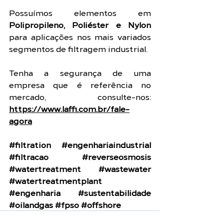
Possuímos elementos em 
Polipropileno, Poliéster e Nylon
para aplicações nos mais variados 
segmentos de filtragem industrial.
Tenha a segurança de uma 
empresa que é referência no 
mercado, consulte-nos: 
https://www.laffi.com.br/fale-
agora
#filtration
#engenhariaindustrial
#filtracao
#reverseosmosis
#watertreatment
#wastewater
#watertreatmentplant
#engenharia
#sustentabilidade
#oilandgas
#fpso
#offshore