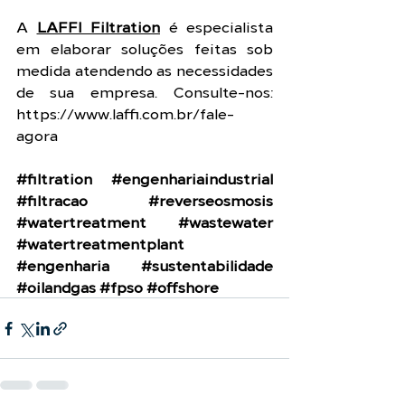
A 
LAFFI Filtration
 é especialista 
em elaborar soluções feitas sob 
medida atendendo as necessidades 
de sua empresa. Consulte-nos: 
https://www.laffi.com.br/fale-
agora
#filtration
#engenhariaindustrial
#filtracao
#reverseosmosis
#watertreatment
#wastewater
#watertreatmentplant
#engenharia
#sustentabilidade
#oilandgas
#fpso
#offshore