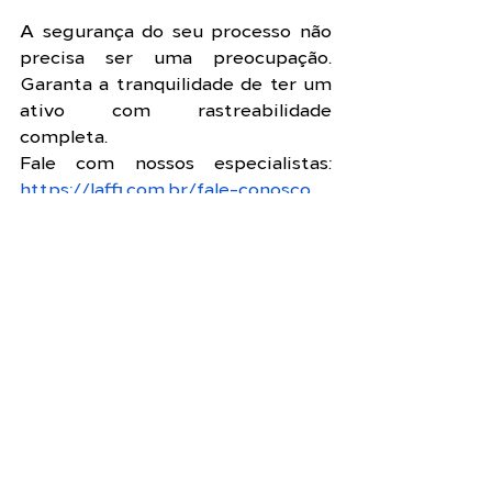
A segurança do seu processo não 
precisa ser uma preocupação. 
Garanta a tranquilidade de ter um 
ativo com rastreabilidade 
completa.
Fale com nossos especialistas: 
https://laffi.com.br/fale-conosco
#LAFFI
#databook
#gestaodaqualidade
#auditoria
#filtracaoindustrial