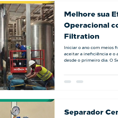
#qualidadedaagua #filtra
Melhore sua Ef
Operacional c
Filtration
Iniciar o ano com meios f
aceitar a ineficiência e o
desde o primeiro dia. O S
Meio Filtrante da LAFFI Filtration resolve seu
problema por completo:
segura; ✅ Inspeção de c
internos; ✅ Carga nova e 
com nossos especialista
eficiência máxima: https:/
conosco #LAFFI #servico
Separador Cen
#filtracaoindustri