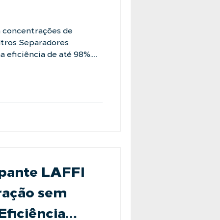
 concentrações de
iltros Separadores
atender as mais diversas
indo a mesma performance
ssos quanto em grandes
fre com alta carga de
especialistas:
e-conosco #LAFFI
paradorcentrifugo
acao
mpante LAFFI
tração sem
Eficiência