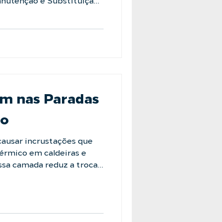
anutenção e Substituição
 da LAFFI
uma troca de meio
arante a limpeza dos vasos
 novas membranas,
taminação e garantindo a
ão deixe sua planta de
m nas Paradas
ão
causar incrustações que
érmico em caldeiras e
Essa camada reduz a troca
nsumo maior de energia e
m manutenção. Utilizando
ca, o Sistema Abrandador