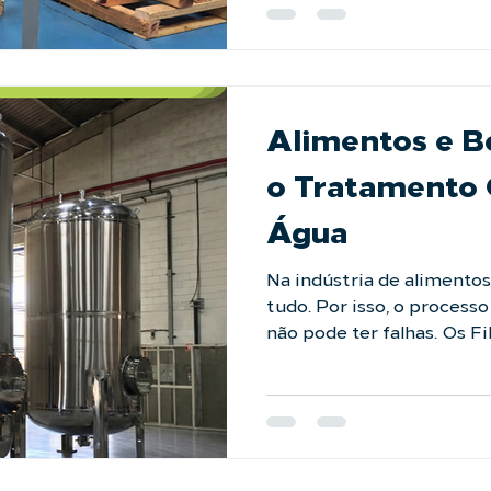
que se adapta aos layouts
desperdice
Alimentos e B
o Tratamento 
Água
Na indústria de alimentos
tudo. Por isso, o process
não pode ter falhas. Os F
Acabamento Sanitário da LAFFI Filtration são
projetados especialmente
qualidade desse ingredien
produto final, fale com no
https://laffi.com.br/fal
#industriaalimenticia #fi