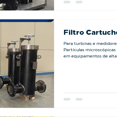
antes de entrarem no sis
eficiência térmica e a pr
Fale com nossos especiali
Filtro Cartuch
Para turbinas e medidores
Partículas microscópicas 
em equipamentos de alta 
Cartucho para Gás da LAFFI Filtration é a barreira
de segurança definitiva p
Diferente de filtros comu
garante a retenção de par
perda de carga, protegend
como turbinas e compres
prematuro. Tudo isso em 