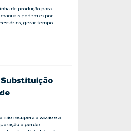
linha de produção para
cas manuais podem expor
ecessários, gerar tempo
dos. O Filtro
ma. Ele realiza a limpeza
ão do fluxo do processo,
contínua e segura. Zero
ro custo com elementos
ança para o operador. Aut
Substituição
de
 não recupera a vazão e a
 operação é perder