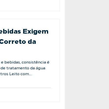
 mais desafiadores. Não
ebidas Exigem
Correto da
 e bebidas, consistência é
o de tratamento da água
iltros Leito com
 para garantir a
te vital. Proteja seu
ssos especialistas:
e-conosco #LAFFI
ltroleito #filtracaodeagua