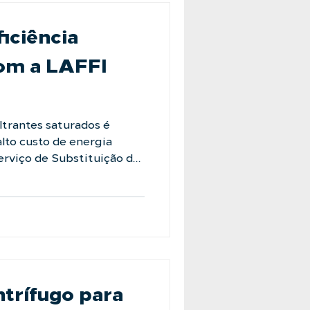
cao
iciência
om a LAFFI
iltrantes saturados é
 alto custo de energia
erviço de Substituição de
 ✅ Remoção mecanizada e
repinas e componentes
de alta performance. Fale
s e comece 2026 com
/laffi.com.br/fale-
sindustriais
trífugo para