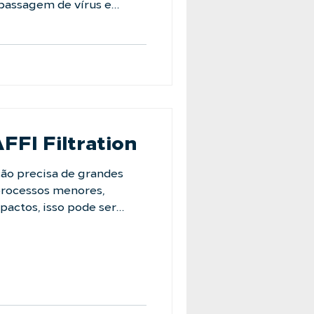
 passagem de vírus e
inal. Para resolver esse
lveu o
o. Criado especialmente
tém vírus, bactérias e
despercebidos em outros
 especialistas e garanta
 estabilidade para o seu
AFFI Filtration
ão precisa de grandes
 processos menores,
pactos, isso pode ser
ojeto. Pensando nisso, a
andas. Os Filtros Bolsas
m a mesma tecnologia de
icragens dos filtros
 em um design compacto