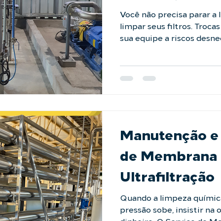
Contínua
Você não precisa parar a 
limpar seus filtros. Tro
sua equipe a riscos desn
ocioso e resíduos indeseja
Autolimpante da LAFFI Filtration foi desenvolvido
para eliminar esse proble
automática sem interrupç
garantindo uma operação 
paradas de produção. Ze
filtrantes. Máxima segur
Manutenção e 
de Membrana 
Ultrafiltração
Quando a limpeza química
pressão sobe, insistir na