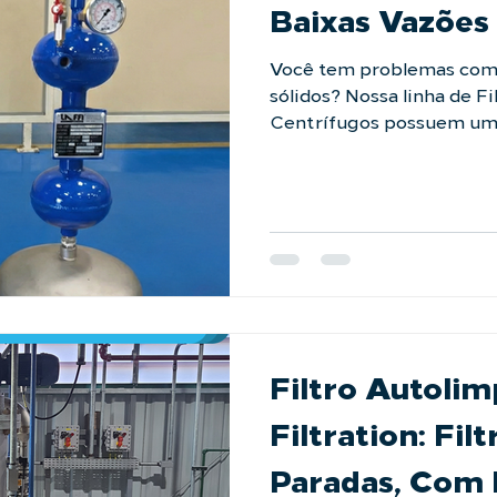
Baixas Vazões
Você tem problemas com
sólidos? Nossa linha de F
Centrífugos possuem uma eficiência de até 98%.
Projetamos modelos para 
faixas de vazão, garant
tanto em pequenos proce
volumes. Sua operação so
sólidos? Fale com nossos 
https://laffi.com.br/fal
#filtracaoindustrial #se
#reducaodecustos #filtr
Filtro Autoli
Filtration: Fil
Paradas, Com 