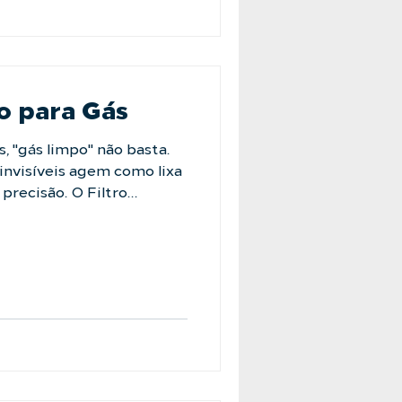
tema, resultando a máxima
oteção da sua tubulação
stas e proteja su
o para Gás
, "gás limpo" não basta.
invisíveis agem como lixa
precisão. O Filtro
ara essas aplicações.
ns, nossa tecnologia
ticulados finos com baixa
o ativos milionários
sores contra desgaste
vasos de pressão projeta