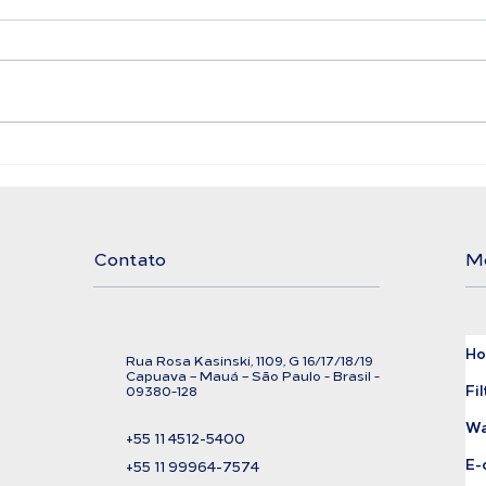
Filtro Bolsa LAFFI
Ali
Filtration
Exi
Cor
Contato
M
H
Rua Rosa Kasinski, 1109, G
16/17/18/
19
C
apuava – Mauá – São Paulo - Brasil -
Fil
09380-128
Wa
+55 11
4512-5400
E-
+55 11 99964-7574