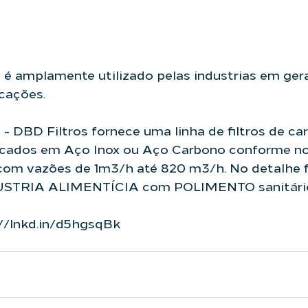
o é amplamente utilizado pelas industrias em gera
icações.
n - DBD Filtros
 fornece uma linha de filtros de ca
ricados em Aço Inox ou Aço Carbono conforme 
, com vazões de 1m3/h até 820 m3/h. No detalhe fi
DUSTRIA ALIMENTÍCIA com POLIMENTO sanitári
//lnkd.in/d5hgsqBk