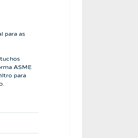
l para as 
rtuchos 
norma ASME 
ltro para 
o.