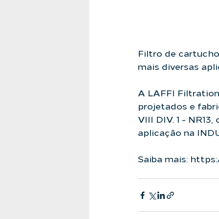
Filtro de cartuch
mais diversas apl
A 
LAFFI Filtratio
projetados e fab
VIII DIV. 1 - NR13
aplicação na IN
Saiba mais: 
https: