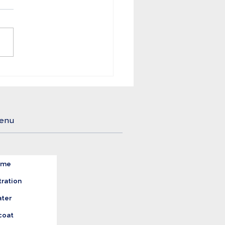
mentos e Bebidas
gem o Tratamento
reto da Água
enu
ome
tration
ter
coat