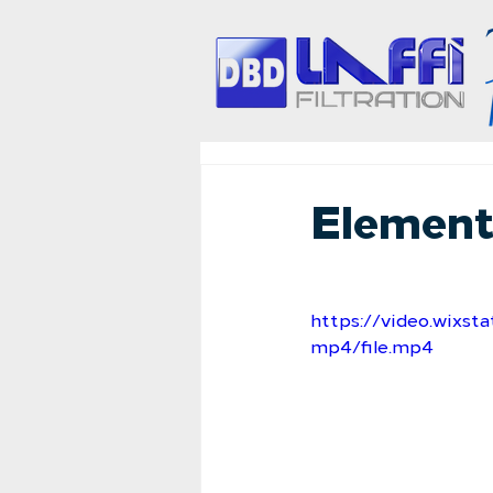
Element
https://video.wixs
mp4/file.mp4