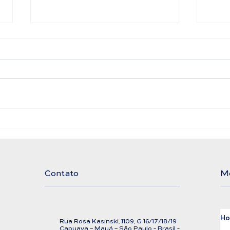
Filtro Bolsa LAFFI
Ali
Filtration
Exi
Cor
Contato
M
H
Rua Rosa Kasinski, 1109, G
16/17/18/
19
C
apuava – Mauá – São Paulo - Brasil -