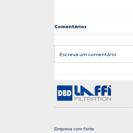
Comentários
Escreva um comentário
A Barreira Definitiva
Entre a Água Bruta e a
Pureza Absoluta
Empresa com forte