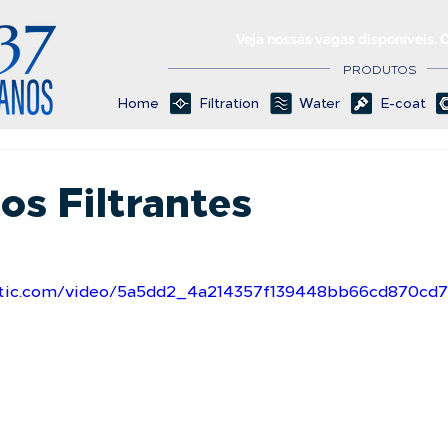
Veja nossas vagas disponíveis. 
PRODUTOS
Home
Filtration
Water
E-coat
os Filtrantes
tatic.com/video/5a5dd2_4a214357f139448bb66cd870cd