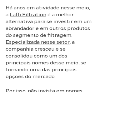
Há anos em atividade nesse meio, 
a 
Laffi Filtration
 é a melhor 
alternativa para se investir em um 
abrandador e em outros produtos 
do segmento de filtragem. 
Especializada nesse setor
, a 
companhia cresceu e se 
consolidou como um dos 
principais nomes desse meio, se 
tornando uma das principais 
opções do mercado. 
Por isso, não invista em nomes 
menos tradicionais. 
Entre em 
contato com a Laffi Filtration e 
solicite um orçamento
, e garanta 
os melhores equipamentos para as 
suas linhas de produção, 
independentemente de quais 