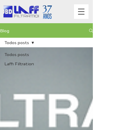
Blog
Todos posts
Todos posts
Laffi Filtration