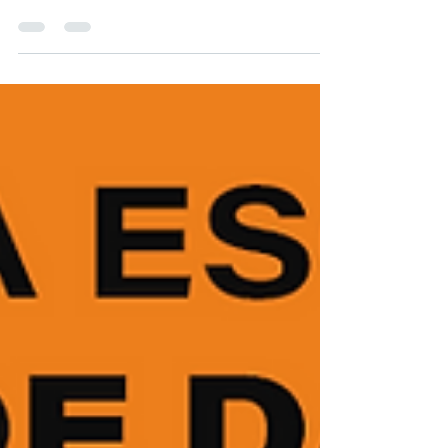
grandes vasos de filtragem. Para processos
menores, laboratórios ou skids compactos,
isso pode ser considerado um erro de projeto.
Pensando nisso, a LAFFI Filtration
desenvolveu uma solução específica para
essas demandas. Os Filtros Bolsas tamanho
T3 e T4 oferecem a mesma tecnologia de
filtração e variedade de micragens dos filtros
industriais padrão, mas em um design
compacto que se adapta aos layouts mais
desafiadores. Não desperdice