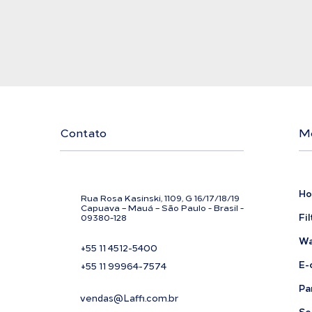
Contato
M
H
Rua Rosa Kasinski, 1109, G
16/17/18/
19
C
apuava – Mauá – São Paulo - Brasil -
Fil
09380-128
Wa
+55 11
4512-5400
E-
+55 11 99964-7574
Pa
vendas@Laffi.com.br
Se