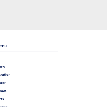
enu
ome
tration
ter
coat
rts
rvice