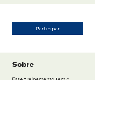
Participar
Sobre
Esse treinamento tem o
objetivo de identificar os
principais segmentos de
mercado para a LAFFI
Filtration e mapear as
aplicações e equipamentos
dentro de cada
departamento desses
clientes.