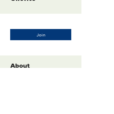
Join
About
Esse treinamento tem como
objetivo capacitar a equipe
comercial nas etapas
fundamentais de prospecção
de clientes, desde a criação da
lista até o controle das