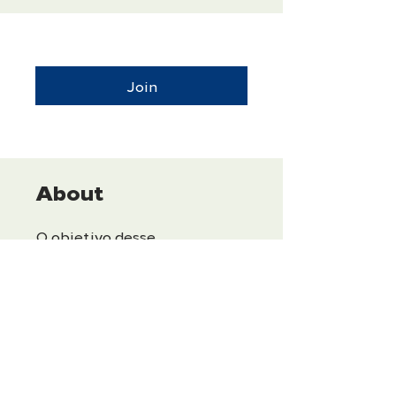
Join
About
O objetivo desse
treinamento é capacitar a
equipe comercial com
conceitos e técnicas
essenciais para navegar no
mercado atual, fortalecer o
relacionamento com clientes
e otimizar o processo de
negociação.