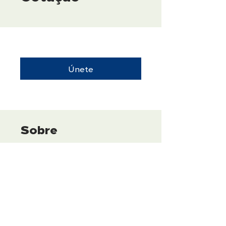
Únete
Sobre
Esse treinamento tem como
objetivo padronizar o
processo de follow-up de
cotações para o
departamento comercial,
garantindo uma abordagem
estruturada após o envio da