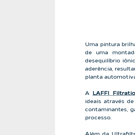
Uma pintura brilh
de uma montador
desequilíbrio iôn
aderência, result
planta automotiva
A 
LAFFI Filtrati
ideais através d
contaminantes, ga
processo.
Além da Ultrafilt