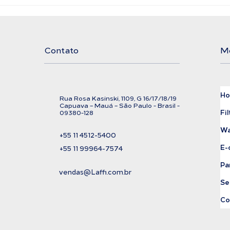
Filtro Bolsa LAFFI
Ali
Filtration
Exi
Cor
Contato
M
H
Rua Rosa Kasinski, 1109, G
16/17/18/
19
C
apuava – Mauá – São Paulo - Brasil -
Fil
09380-128
Wa
+55 11
4512-5400
E-
+55 11 99964-7574
Pa
vendas@Laffi.com.br
Se
Co