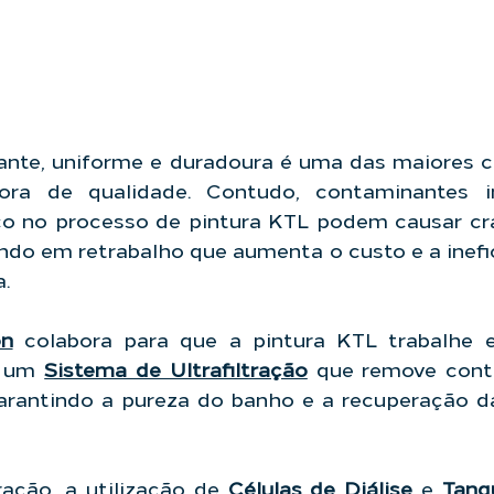
ante, uniforme e duradoura é uma das maiores ca
a de qualidade. Contudo, contaminantes inv
ico no processo de pintura KTL podem causar cra
ando em retrabalho que aumenta o custo e a inefic
.
on
 colabora para que a pintura KTL trabalhe 
e um 
Sistema de Ultrafiltração
 que remove cont
rantindo a pureza do banho e a recuperação da 
ração, a utilização de 
Células de Diálise
 e 
Tanq