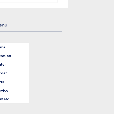
mentos e Bebidas
gem o Tratamento
reto da Água
enu
ome
tration
ter
coat
rts
rvice
ntato