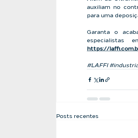
auxiliam no cont
para uma deposiçã
Garanta o acaba
https://laffi.com.
#LAFFI
#industri
Posts recentes