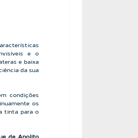
racterísticas 
isíveis e o 
teras e baixa 
iência da sua 
em condições 
inuamente os 
tinta para o 
ue de Anolito