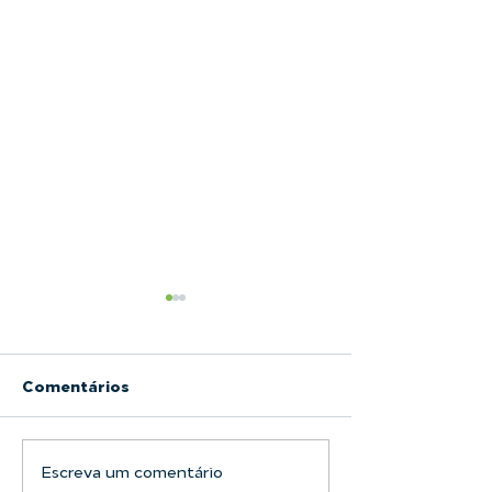
Comentários
Escreva um comentário
Filtro Bolsa LAFFI
Alimentos e B