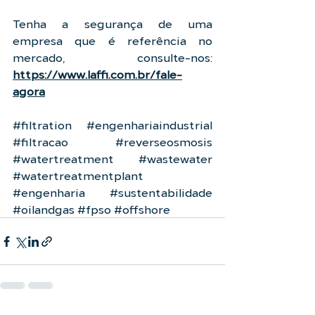
Tenha a segurança de uma 
empresa que é referência no 
mercado, consulte-nos: 
https://www.laffi.com.br/fale-
agora
#filtration
#engenhariaindustrial
#filtracao
#reverseosmosis
#watertreatment
#wastewater
#watertreatmentplant
#engenharia
#sustentabilidade
#oilandgas
#fpso
#offshore