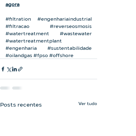
agora
#filtration
#engenhariaindustrial
#filtracao
#reverseosmosis
#watertreatment
#wastewater
#watertreatmentplant
#engenharia
#sustentabilidade
#oilandgas
#fpso
#offshore
Ver tudo
Posts recentes