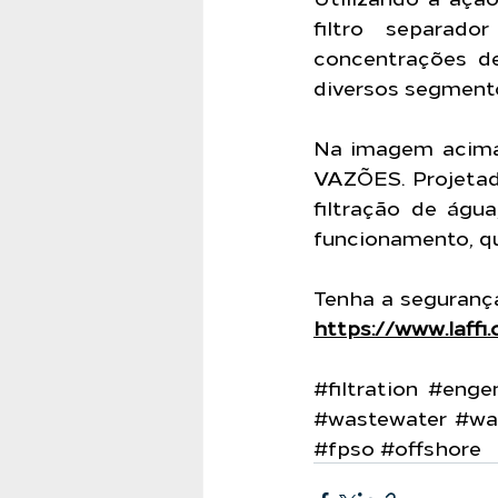
filtro separado
concentrações de
diversos segment
Na imagem acim
VAZÕES. Projetad
filtração de água
funcionamento, q
https://www.laffi
#filtration
#engen
#wastewater
#wa
#fpso
#offshore