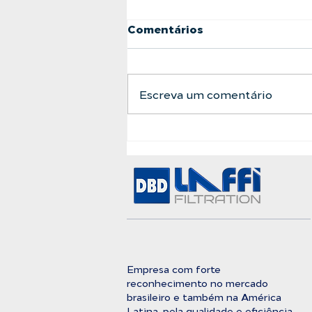
Comentários
Escreva um comentário
A Barreira Definitiva
Entre a Água Bruta e a
Pureza Absoluta
Empresa com forte
reconhecimento no mercado
brasileiro e também na América
Latina, pela qualidade e eficiência