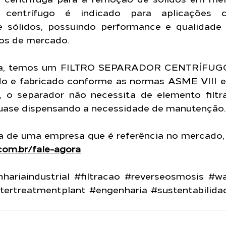
r centrífugo é indicado para aplicações 
 sólidos, possuindo performance e qualidade
os de mercado.
a, temos um FILTRO SEPARADOR CENTRÍFUGO
o e fabricado conforme as normas ASME VIII e 
, o separador não necessita de elemento filtra
uase dispensando a necessidade de manutenção.
.com.br/fale-agora
hariaindustrial
#filtracao
#reverseosmosis
#wa
tertreatmentplant
#engenharia
#sustentabilida