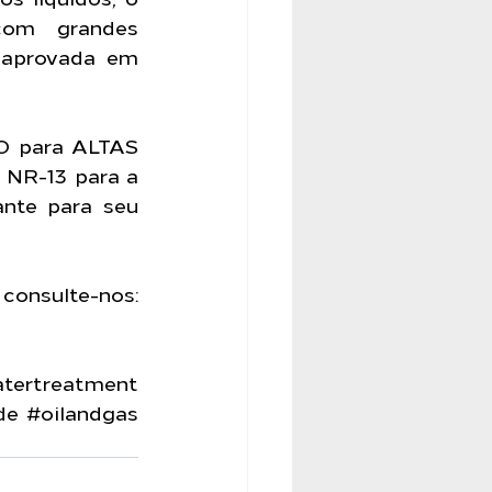
com grandes 
 aprovada em 
 para ALTAS 
NR-13 para a 
nte para seu 
 
Tenha a segurança de uma empresa que é referência no mercado, consulte-nos: 
tertreatment
de
#oilandgas