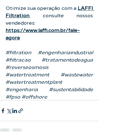
Otimize sua operação com a 
LAFFI 
Filtration
, consulte nossos 
vendedores: 
https://www.laffi.com.br/fale-
agora
#filtration
#engenhariaindustrial
#filtracao
#tratamentodeagua
#reverseosmosis
#watertreatment
#wastewater
#watertreatmentplant
#engenharia
#sustentabilidade
#fpso
#offshore