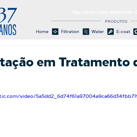
Veja nossas vagas disponíveis. 
PRODUTOS
Home
Filtration
Water
E-coat
ação em Tratamento 
tatic.com/video/5a5dd2_6d74f61a97004a9ca66d34fbb7