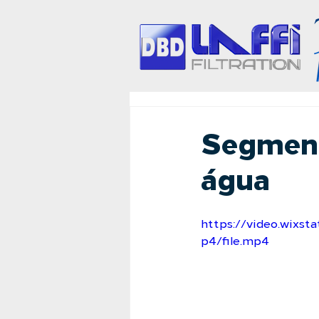
Segment
água
https://video.wixs
p4/file.mp4