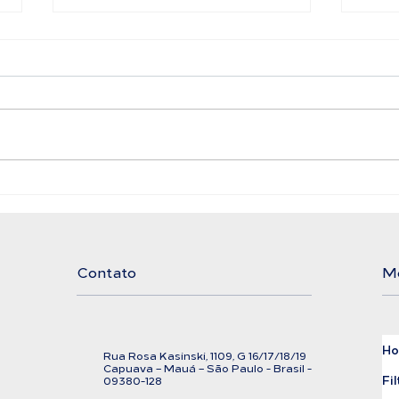
Filtro Bolsa LAFFI
Ali
Filtration
Exi
Cor
Contato
M
H
Rua Rosa Kasinski, 1109, G
16/17/18/
19
C
apuava – Mauá – São Paulo - Brasil -
Fil
09380-128