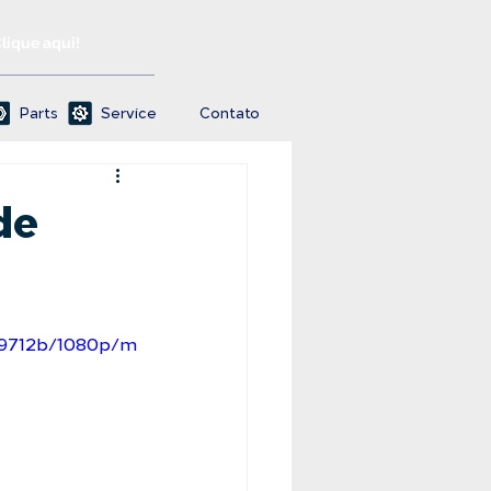
Clique aqui!
Parts
Service
Contato
de
19712b/1080p/m